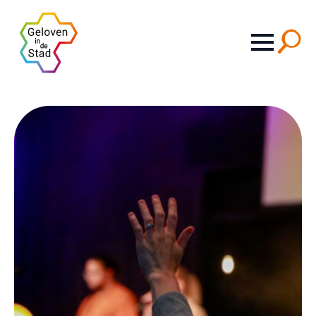
Search
for: