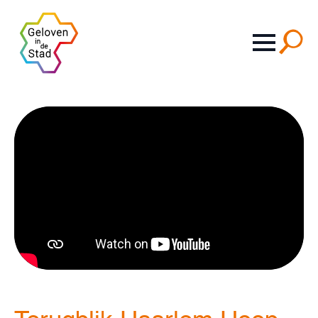
Search
for: