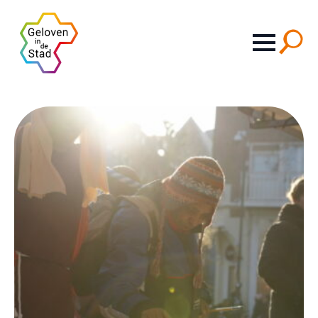
Search
for: