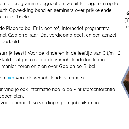
 een tof programma opgezet om ze uit te dagen en op te
Youth.Opwekking band en seminars over prikkelende
G
 en zelfbeeld.
(Y
me
e Place to be. Er is een tof, interactief programma
met God en elkaar. Dat verdieping geeft en een aanzet
t bedoeld.
urrijk feest! Voor de kinderen in de leeftijd van 0 t/m 12
kkeld – afgestemd op de verschillende leeftijden,
e manier horen en zien over God en de Bijbel.
 en
hier
voor de verschillende seminars.
r vind je ook informatie hoe je de Pinksterconferentie
eegenieten.
voor persoonlijke verdieping en gebruik in de