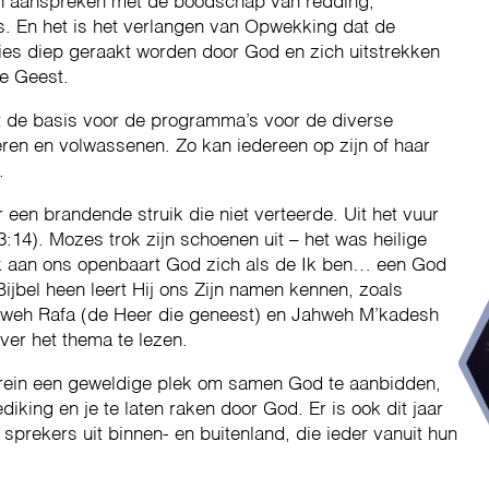
 en aanspreken met de boodschap van redding,
us. En het is het verlangen van Opwekking dat de
ties diep geraakt worden door God en zich uitstrekken
ge Geest.
 de basis voor de programma’s voor de diverse
geren en volwassenen. Zo kan iedereen op zijn of haar
.
 een brandende struik die niet verteerde. Uit het vuur
:14). Mozes trok zijn schoenen uit – het was heilige
k aan ons openbaart God zich als de Ik ben… een God
Bijbel heen leert Hij ons Zijn namen kennen, zoals
ahweh Rafa (de Heer die geneest) en Jahweh M’kadesh
er het thema te lezen.
rrein een geweldige plek om samen God te aanbidden,
iking en je te laten raken door God. Er is ook dit jaar
prekers uit binnen- en buitenland, die ieder vanuit hun