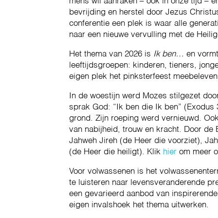
mens wil aanraken – ook in onze tijd –
bevrijding en herstel door Jezus Christ
conferentie een plek is waar alle genera
naar een nieuwe vervulling met de Heili
Het thema van 2026 is
Ik ben…
en vormt
leeftijdsgroepen: kinderen, tieners, jon
eigen plek het pinksterfeest meebeleven
In de woestijn werd Mozes stilgezet door
sprak God: “Ik ben die Ik ben” (Exodus 3
grond. Zijn roeping werd vernieuwd. Oo
van nabijheid, trouw en kracht. Door de 
Jahweh Jireh (de Heer die voorziet), J
(de Heer die heiligt). Klik
hier
om meer ov
Voor volwassenen is het volwassenente
te luisteren naar levensveranderende pred
een gevarieerd aanbod van inspirerende s
eigen invalshoek het thema uitwerken.