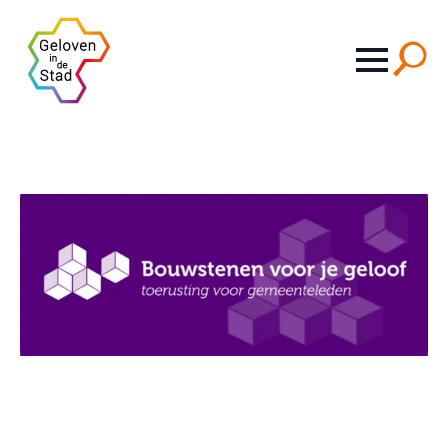
Search
for: