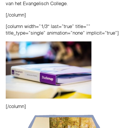
van het Evangelisch College.
[/column]
[column width=”1/3″ last=”true” title=””
title_type=”single” animation=”none” implicit=”true”]
[/column]