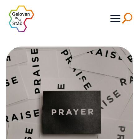
Search
for: