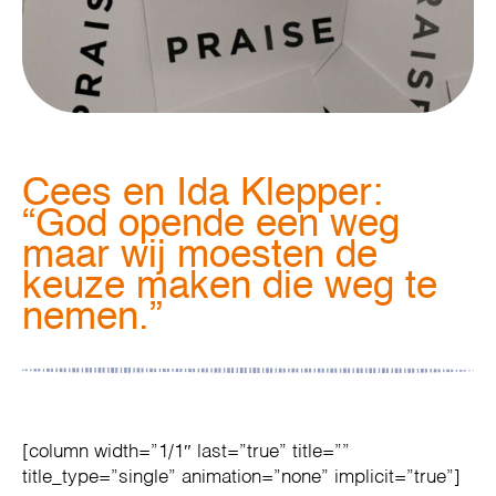
Cees en Ida Klepper:
“God opende een weg
maar wij moesten de
keuze maken die weg te
nemen.”
[column width=”1/1″ last=”true” title=””
title_type=”single” animation=”none” implicit=”true”]