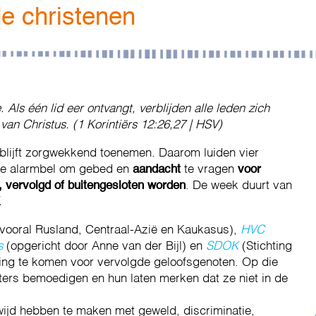
e christenen
e. Als één lid eer ontvangt, verblijden alle leden zich
an Christus. (1 Korintiërs 12:26,27 | HSV)
blijft zorgwekkend toenemen. Daarom luiden vier
 de alarmbel om gebed en
aandacht
te vragen
voor
t, vervolgd of buitengesloten worden
. De week duurt van
.
vooral Rusland, Centraal-Azië en Kaukasus),
HVC
s
(opgericht door Anne van der Bijl) en
SDOK
(Stichting
ng te komen voor vervolgde geloofsgenoten. Op die
ers bemoedigen en hun laten merken dat ze niet in de
wijd hebben te maken met geweld, discriminatie,