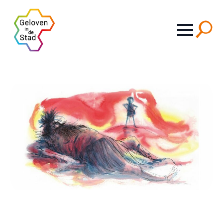
Search
for: