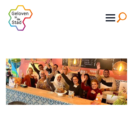
Search
for: