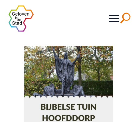
Search
for: