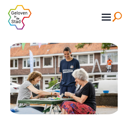
Search
for: