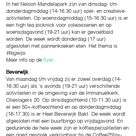
In het Nelson Mandelapark zijn van dinsdag- t/m
donderdagmiddag (14-16.30 uur) spel- en creatieve-
activiteiten. Op woensdagmiddag (15-16.30 uur) is er
een high tea picknick voor volwassenen en op
woensdagavond (19-21 uur) kan er gevoetbald
worden. De week wordt donderdag (17 uur)
afgesloten met pannenkoeken eten. Het thema is
Wegwijs
.
Meer info op de
flyer
.
Beverwijk
Van maandag t/m vrijdag zij er zowel overdag (14-
16.30 uur) als ‘s avonds (19-21 uur) verschillende
activiteiten in de omgeving van de Immanuëlkerk,
Olieslagers 20. Op dinsdagochtend (10-11.30 uur) is
er een 50+-koffieochtend en op donderdagmiddag
(16-17.30) is er Heel Beverwijk Bakt. De week wordt
afgesloten met een buurtbingo op vrijdagavond. En
gedurende de hele week zijn er koffiespecialiteiten en
een goed gesprek verkrijgbaar bij de Coffee2Stay-