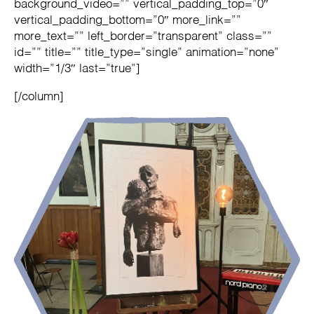
background_video=”” vertical_padding_top=”0″
vertical_padding_bottom=”0″ more_link=””
more_text=”” left_border=”transparent” class=””
id=”” title=”” title_type=”single” animation=”none”
width=”1/3″ last=”true”]
[/column]