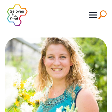
Search
for: