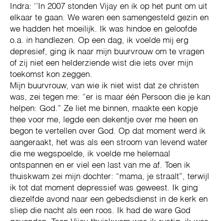
Indra: ‘’In 2007 stonden Vijay en ik op het punt om uit
elkaar te gaan. We waren een samengesteld gezin en
we hadden het moeilijk. Ik was hindoe en geloofde
o.a. in handlezen. Op een dag, ik voelde mij erg
depresief, ging ik naar mijn buurvrouw om te vragen
of zij niet een helderziende wist die iets over mijn
toekomst kon zeggen.
Mijn buurvrouw, van wie ik niet wist dat ze christen
was, zei tegen me: “er is maar één Persoon die je kan
helpen: God.” Ze liet me binnen, maakte een kopje
thee voor me, legde een dekentje over me heen en
begon te vertellen over God. Op dat moment werd ik
aangeraakt, het was als een stroom van levend water
die me wegspoelde, ik voelde me helemaal
ontspannen en er viel een last van me af. Toen ik
thuiskwam zei mijn dochter: “mama, je straalt”, terwijl
ik tot dat moment depressief was geweest. Ik ging
diezelfde avond naar een gebedsdienst in de kerk en
sliep die nacht als een roos. Ik had de ware God