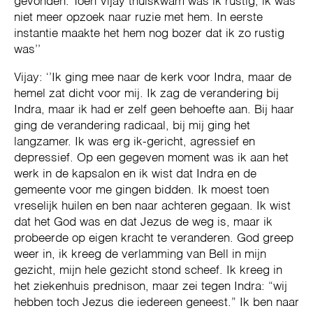
gevonden. Toen Vijay thuiskwam was ik rustig, ik was
niet meer opzoek naar ruzie met hem. In eerste
instantie maakte het hem nog bozer dat ik zo rustig
was’’
Vijay: ‘’Ik ging mee naar de kerk voor Indra, maar de
hemel zat dicht voor mij. Ik zag de verandering bij
Indra, maar ik had er zelf geen behoefte aan. Bij haar
ging de verandering radicaal, bij mij ging het
langzamer. Ik was erg ik-gericht, agressief en
depressief. Op een gegeven moment was ik aan het
werk in de kapsalon en ik wist dat Indra en de
gemeente voor me gingen bidden. Ik moest toen
vreselijk huilen en ben naar achteren gegaan. Ik wist
dat het God was en dat Jezus de weg is, maar ik
probeerde op eigen kracht te veranderen. God greep
weer in, ik kreeg de verlamming van Bell in mijn
gezicht, mijn hele gezicht stond scheef. Ik kreeg in
het ziekenhuis prednison, maar zei tegen Indra: “wij
hebben toch Jezus die iedereen geneest.” Ik ben naar