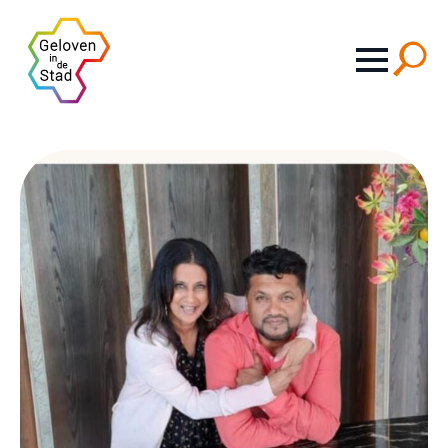
Search
for: