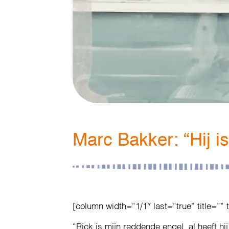
Marc Bakker: “Hij i
[column width=”1/1″ last=”true” title=”” 
“Rick is mijn reddende engel, al heeft hi