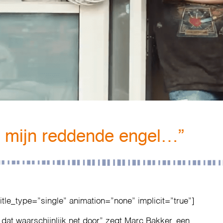
s mijn reddende engel…”
title_type=”single” animation=”none” implicit=”true”]
j dat waarschijnlijk net door” zegt Marc Bakker, een