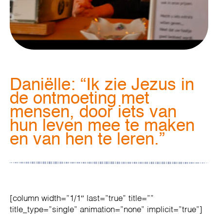
Daniëlle: “Ik zie Jezus in
de ontmoeting met
mensen, door iets van
hun leven mee te maken
en van hen te leren.”
[column width=”1/1″ last=”true” title=””
title_type=”single” animation=”none” implicit=”true”]