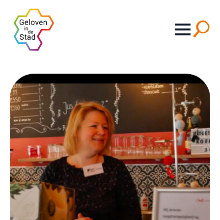
Search
for: