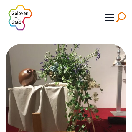
Search
for: