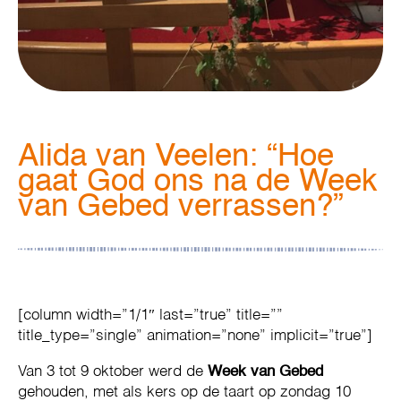
Alida van Veelen: “Hoe
gaat God ons na de Week
van Gebed verrassen?”
[column width=”1/1″ last=”true” title=””
title_type=”single” animation=”none” implicit=”true”]
Van 3 tot 9 oktober werd de
Week van Gebed
gehouden, met als kers op de taart op zondag 10