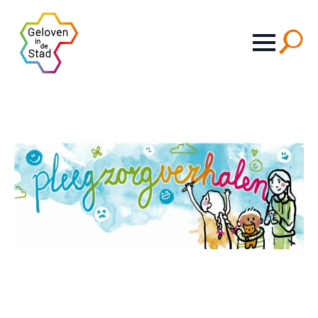
Search
for: