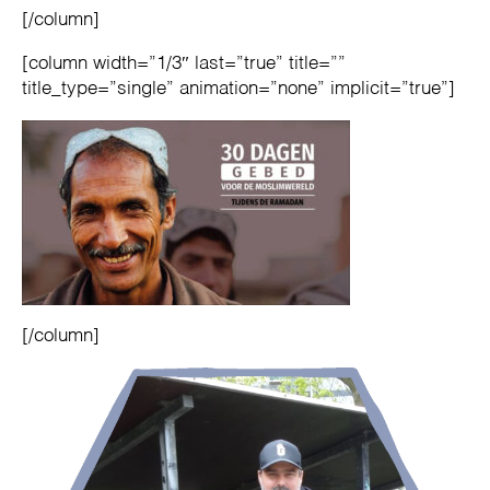
[/column]
[column width=”1/3″ last=”true” title=””
title_type=”single” animation=”none” implicit=”true”]
[/column]