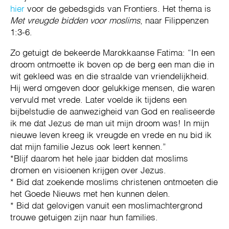
hier
voor de gebedsgids van Frontiers. Het thema is
Met vreugde bidden voor moslims
, naar Filippenzen
1:3-6.
Zo getuigt de bekeerde Marokkaanse Fatima: “In een
droom ontmoette ik boven op de berg een man die in
wit gekleed was en die straalde van vriendelijkheid.
Hij werd omgeven door gelukkige mensen, die waren
vervuld met vrede. Later voelde ik tijdens een
bijbelstudie de aanwezigheid van God en realiseerde
ik me dat Jezus de man uit mijn droom was! In mijn
nieuwe leven kreeg ik vreugde en vrede en nu bid ik
dat mijn familie Jezus ook leert kennen.”
*Blijf daarom het hele jaar bidden dat moslims
dromen en visioenen krijgen over Jezus.
* Bid dat zoekende moslims christenen ontmoeten die
het Goede Nieuws met hen kunnen delen.
* Bid dat gelovigen vanuit een moslimachtergrond
trouwe getuigen zijn naar hun families.