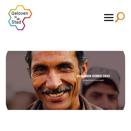
Search
for: