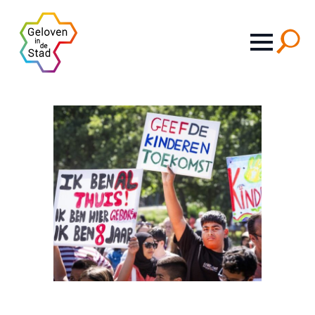
Search
for: