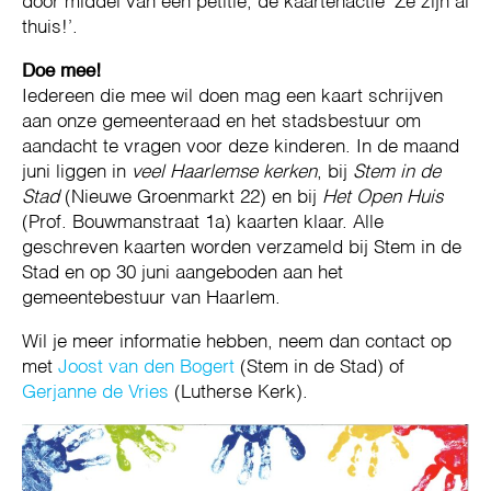
door middel van een petitie, de kaartenactie ‘Ze zijn al
thuis!’.
Doe mee!
Iedereen die mee wil doen mag een kaart schrijven
aan onze gemeenteraad en het stadsbestuur om
aandacht te vragen voor deze kinderen. In de maand
juni liggen in
veel Haarlemse kerken
, bij
Stem in de
Stad
(Nieuwe Groenmarkt 22) en bij
Het Open Huis
(Prof. Bouwmanstraat 1a) kaarten klaar. Alle
geschreven kaarten worden verzameld bij Stem in de
Stad en op 30 juni aangeboden aan het
gemeentebestuur van Haarlem.
Wil je meer informatie hebben, neem dan contact op
met
Joost van den Bogert
(Stem in de Stad) of
Gerjanne de Vries
(Lutherse Kerk).