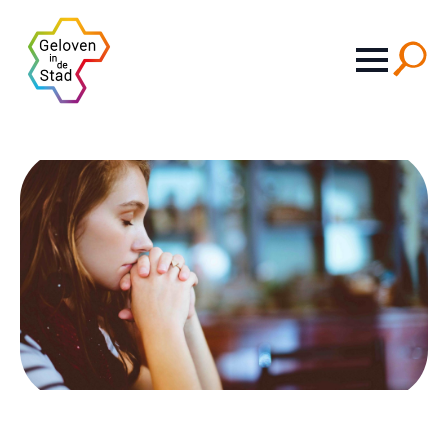
Search
for: