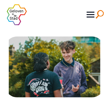
Search
for: