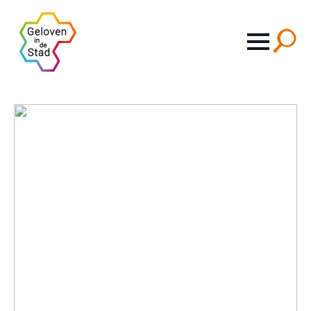
Search
for: