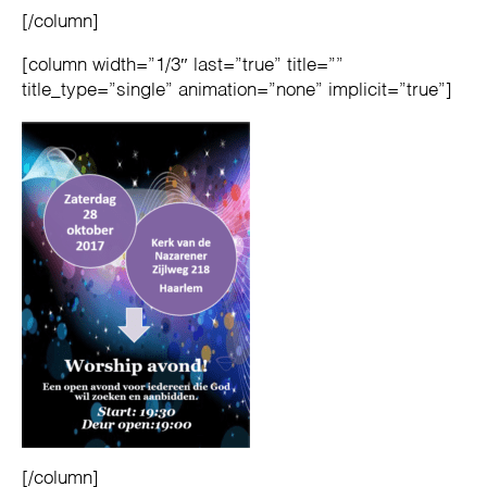
[/column]
[column width=”1/3″ last=”true” title=””
title_type=”single” animation=”none” implicit=”true”]
[/column]