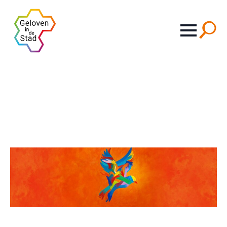
Search
for: