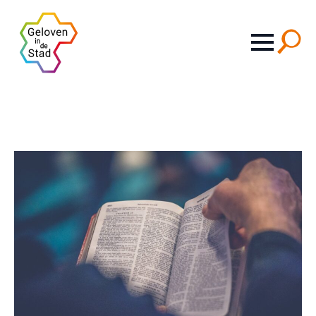
Search
for: