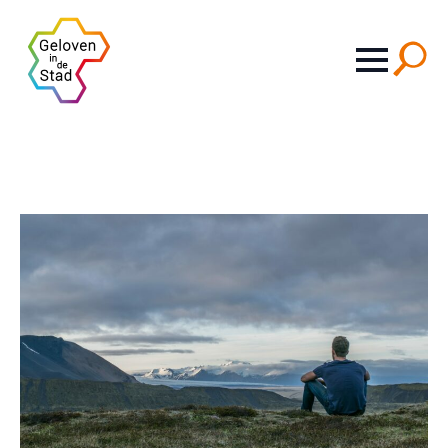
Search
for: