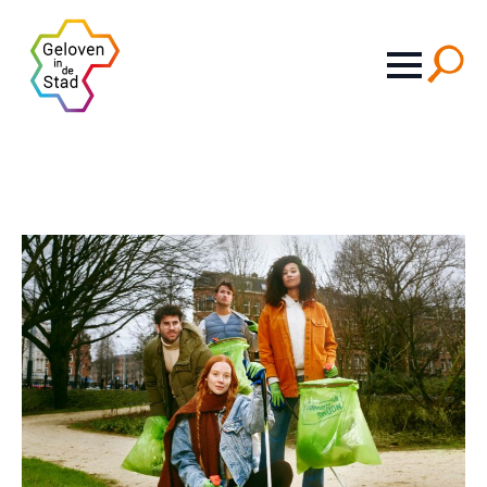
Search
for: