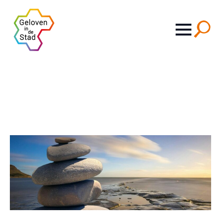
Search
for: