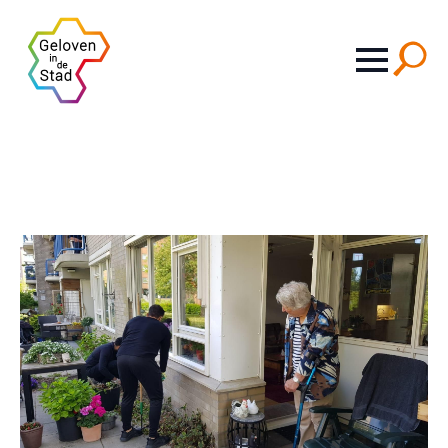
Search
for: