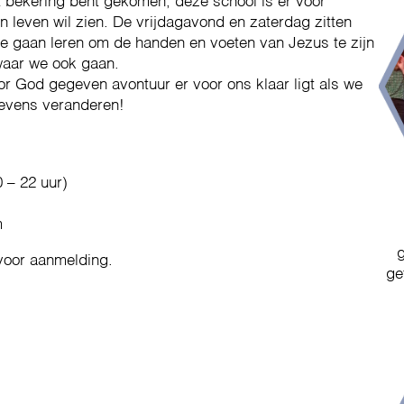
tot bekering bent gekomen, deze school is er voor
n leven wil zien. De vrijdagavond en zaterdag zitten
e gaan leren om de handen en voeten van Jezus te zijn
waar we ook gaan.
 God gegeven avontuur er voor ons klaar ligt als we
 levens veranderen!
0 – 22 uur)
m
g
voor aanmelding.
ge