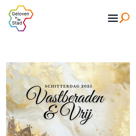
Search
for: