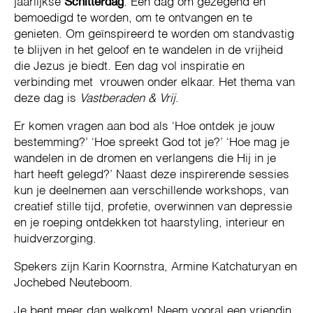
jaarlijkse
Schitterdag
. Een dag om gezegend en
bemoedigd te worden, om te ontvangen en te
genieten. Om geïnspireerd te worden om standvastig
te blijven in het geloof en te wandelen in de vrijheid
die Jezus je biedt. Een dag vol inspiratie en
verbinding met vrouwen onder elkaar. Het thema van
deze dag is
Vastberaden & Vrij
.
Er komen vragen aan bod als ‘Hoe ontdek je jouw
bestemming?’ ‘Hoe spreekt God tot je?’ ‘Hoe mag je
wandelen in de dromen en verlangens die Hij in je
hart heeft gelegd?’ Naast deze inspirerende sessies
kun je deelnemen aan verschillende workshops, van
creatief stille tijd, profetie, overwinnen van depressie
en je roeping ontdekken tot haarstyling, interieur en
huidverzorging.
Spekers zijn Karin Koornstra, Armine Katchaturyan en
Jochebed Neuteboom.
Je bent meer dan welkom! Neem vooral een vriendin,