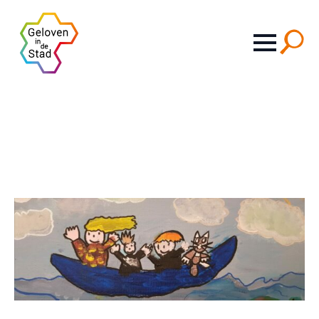
Search
for: