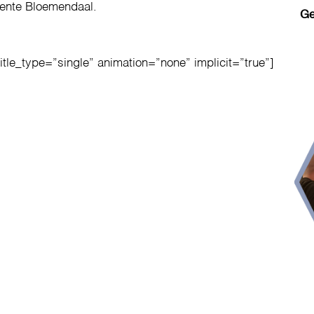
ente Bloemendaal.
Ge
title_type=”single” animation=”none” implicit=”true”]