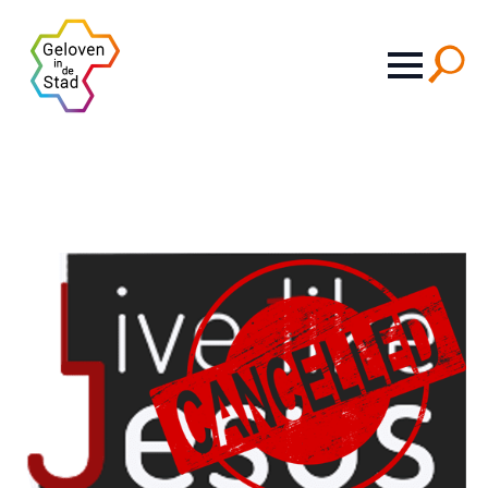
Search
for: