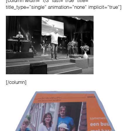
[column width=”1/3″ last=”true” title=””
title_type=”single” animation=”none” implicit=”true”]
[/column]