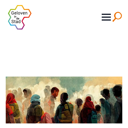
Search
for: