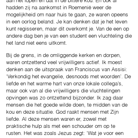
aan het lopen en dat in de bittere kou. En ook al
hadden zij na aankomst in Roemenië weer de
mogelijkheid om naar huis te gaan, ze waren opeens
in een oorlog beland. Je kan denken dat je het leven
kunt regisseren, maar dit overkomt je. Van de een op
andere dag ben je van een student een vluchteling die
het land niet eens uitkomt.
Bij de grens, in de omliggende kerken en dorpen,
waren ontzettend veel vrijwilligers actief. Ik moest
denken aan de uitspraak van Franciscus van Assisi:
‘Verkondig het evangelie, desnoods met woorden’. De
liefde en het warme hart van onze lokale collega’s,
maar ook van al die vrijwilligers die vluchtelingen
opvingen was zo ontzettend bijzonder. Ik zag daar
mensen die het goede wilde doen, te midden van de
kou en deze situatie. God raakt mensen met Zijn
liefde. Al deze mensen waren er, zowel met
praktische hulp als met een schouder om op te
rusten. Het was zoals Jezus zegt: ‘Wat je voor een