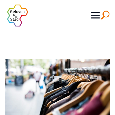
Search
for: