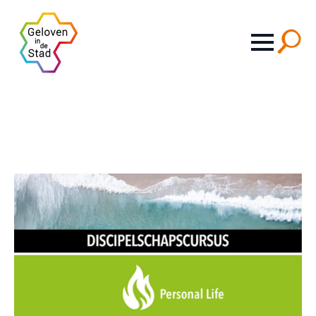
Search
for: