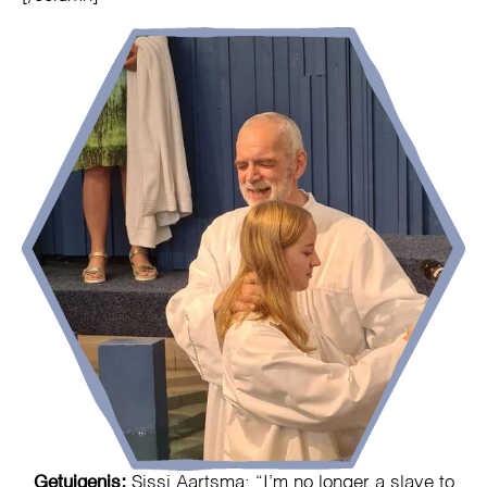
Getuigenis:
Sissi Aartsma: “I’m no longer a slave to