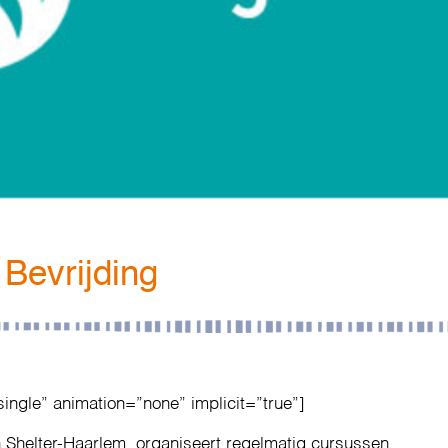
Bevrijding
single” animation=”none” implicit=”true”]
n Shelter-Haarlem, organiseert regelmatig cursussen