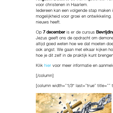
voor christenen in Haarlem.
Iedereen kan een volgende stap maken in zi
mogelijkheid voor groei en ontwikkeling.
nieuws heeft.
Op
7 december
is er de cursus
Bevrijdi
Jezus geeft ons de opdracht om demonen 
altijd goed weten hoe we dat moeten do
ook angst. We gaan met elkaar kijken hoe
hoe je dit zelf in de praktijk kunt brengen
Klik
hier
voor meer informatie en aanmel
[/column]
[column width=”1/3″ last=”true” title=”” 