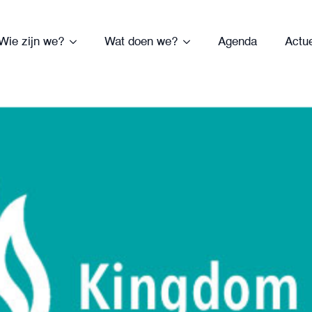
Wie zijn we?
Wat doen we?
Agenda
Actu