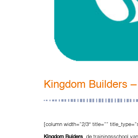
Kingdom Builders – 
[column width=”2/3″ title=”” title_type=”
Kingdom Buiders
, de trainingsschool va