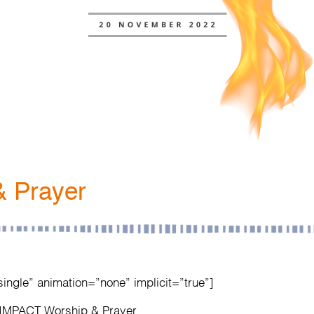
 Prayer
single” animation=”none” implicit=”true”]
#IMPACT Worship & Prayer.