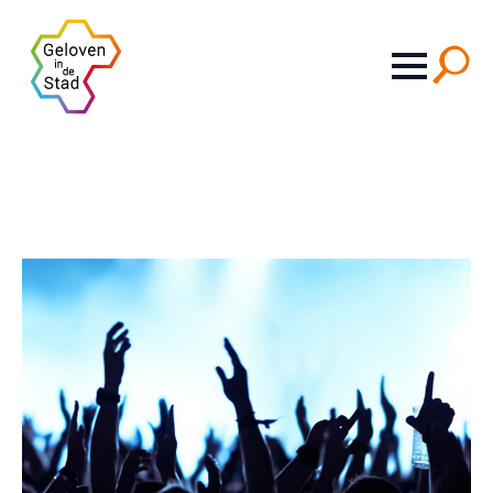
Search
for: