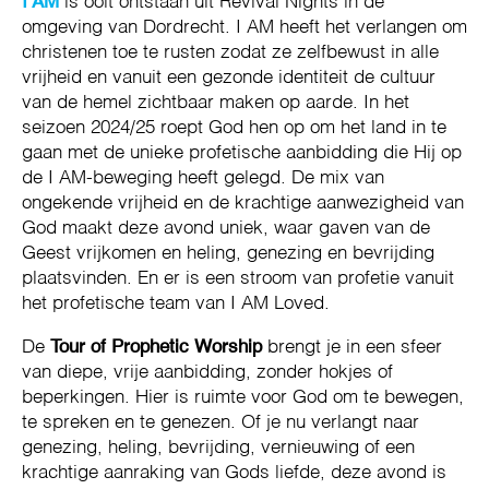
I AM
is ooit ontstaan uit Revival Nights in de
omgeving van Dordrecht. I AM heeft het verlangen om
christenen toe te rusten zodat ze zelfbewust in alle
vrijheid en vanuit een gezonde identiteit de cultuur
van de hemel zichtbaar maken op aarde. In het
seizoen 2024/25 roept God hen op om het land in te
gaan met de unieke profetische aanbidding die Hij op
de I AM-beweging heeft gelegd. De mix van
ongekende vrijheid en de krachtige aanwezigheid van
God maakt deze avond uniek, waar gaven van de
Geest vrijkomen en heling, genezing en bevrijding
plaatsvinden. En er is een stroom van profetie vanuit
het profetische team van I AM Loved.
De
Tour of Prophetic Worship
brengt je in een sfeer
van diepe, vrije aanbidding, zonder hokjes of
beperkingen. Hier is ruimte voor God om te bewegen,
te spreken en te genezen. Of je nu verlangt naar
genezing, heling, bevrijding, vernieuwing of een
krachtige aanraking van Gods liefde, deze avond is