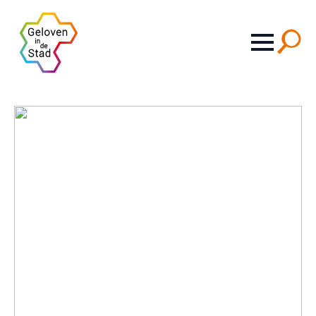
Search
for: