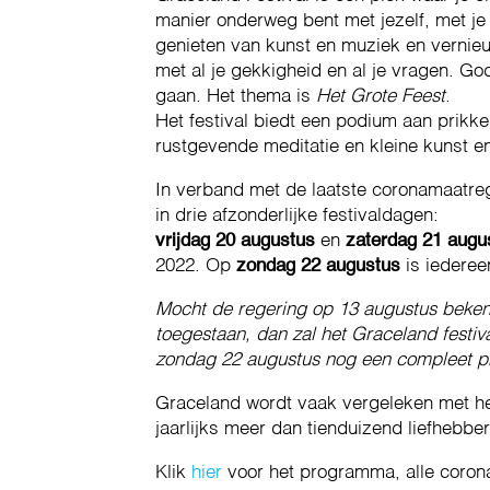
manier onderweg bent met jezelf, met je
genieten van kunst en muziek en vernieu
met al je gekkigheid en al je vragen. G
gaan. Het thema is
Het Grote Feest
.
Het festival biedt een podium aan prikke
rustgevende meditatie en kleine kunst en
In verband met de laatste coronamaatrege
in drie afzonderlijke festivaldagen:
vrijdag 20 augustus
en
zaterdag 21 augu
2022. Op
zondag 22 augustus
is iederee
Mocht de regering op 13 augustus beke
toegestaan, dan zal het Graceland festiv
zondag 22 augustus nog een compleet p
Graceland wordt vaak vergeleken met het 
jaarlijks meer dan tienduizend liefhebber
Klik
hier
voor het programma, alle coron