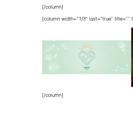
[/column]
[column width=”1/3″ last=”true” title=”” 
[/column]