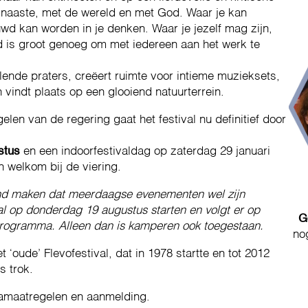
 naaste, met de wereld en met God. Waar je kan
wd kan worden in je denken. Waar je jezelf mag zijn,
od is groot genoeg om met iedereen aan het werk te
lende praters, creëert ruimte voor intieme muzieksets,
 vindt plaats op een glooiend natuurterrein.
len van de regering gaat het festival nu definitief door
stus
en een indoorfestivaldag op zaterdag 29 januari
n welkom bij de viering.
nd maken dat meerdaagse evenementen wel zijn
al op donderdag 19 augustus starten en volgt er op
G
rogramma. Alleen dan is kamperen ook toegestaan.
no
‘oude’ Flevofestival, dat in 1978 startte en tot 2012
s trok.
amaatregelen en aanmelding.