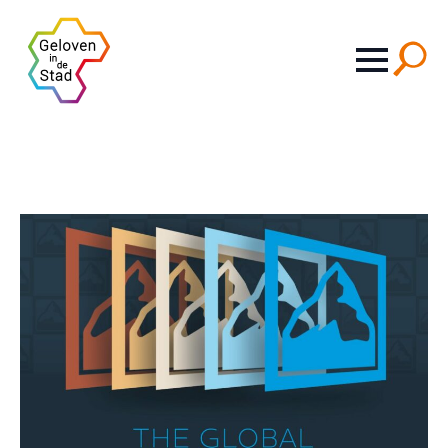
Search
for: