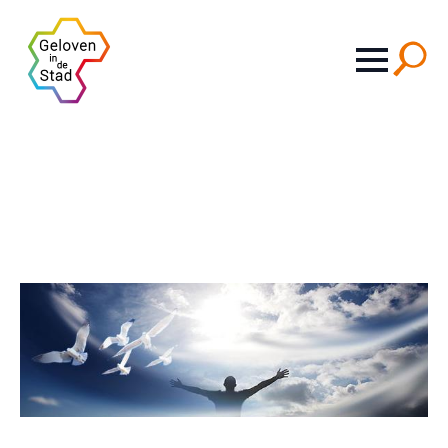
Search
for: