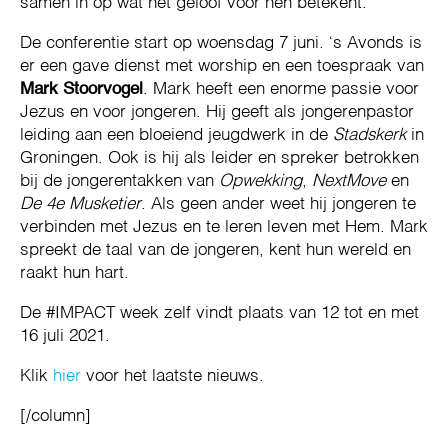
samen in op wat het geloof voor hen betekent.
De conferentie start op woensdag 7 juni. ‘s Avonds is
er een gave dienst met worship en een toespraak van
Mark Stoorvogel
. Mark heeft een enorme passie voor
Jezus en voor jongeren. Hij geeft als jongerenpastor
leiding aan een bloeiend jeugdwerk in de
Stadskerk
in
Groningen. Ook is hij als leider en spreker betrokken
bij de jongerentakken van
Opwekking
,
NextMove
en
De 4e Musketier
. Als geen ander weet hij jongeren te
verbinden met Jezus en te leren leven met Hem. Mark
spreekt de taal van de jongeren, kent hun wereld en
raakt hun hart.
De #IMPACT week zelf vindt plaats van 12 tot en met
16 juli 2021.
Klik
hier
voor het laatste nieuws.
[/column]