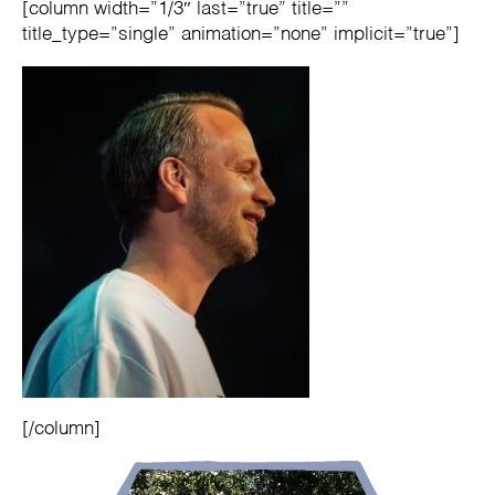
[column width=”1/3″ last=”true” title=””
title_type=”single” animation=”none” implicit=”true”]
[/column]