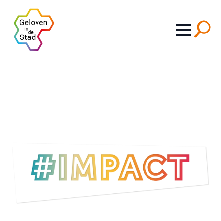
Search
for: