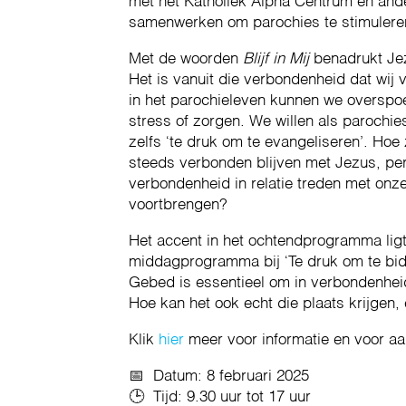
met het Katholiek Alpha Centrum en ande
samenwerken om parochies te stimuleren
Met de woorden
Blijf in Mij
benadrukt Jez
Het is vanuit die verbondenheid dat wij 
in het parochieleven kunnen we overspoe
stress of zorgen. We willen als parochie
zelfs ‘te druk om te evangeliseren’. Hoe
steeds verbonden blijven met Jezus, per
verbondenheid in relatie treden met onze
voortbrengen?
Het accent in het ochtendprogramma ligt 
middagprogramma bij ‘Te druk om te bi
Gebed is essentieel om in verbondenheid
Hoe kan het ook echt die plaats krijge
Klik
hier
meer voor informatie en voor a
📅 Datum: 8 februari 2025
🕒 Tijd: 9.30 uur tot 17 uur