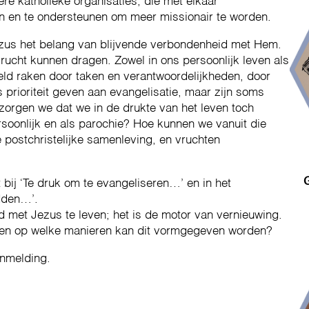
re katholieke organisaties, die met elkaar
 en te ondersteunen om meer missionair te worden.
us het belang van blijvende verbondenheid met Hem.
vrucht kunnen dragen. Zowel in ons persoonlijk leven als
ld raken door taken en verantwoordelijkheden, door
s prioriteit geven aan evangelisatie, maar zijn soms
 zorgen we dat we in de drukte van het leven toch
soonlijk en als parochie? Hoe kunnen we vanuit die
 postchristelijke samenleving, en vruchten
bij ‘Te druk om te evangeliseren…’ en in het
dden…’.
 met Jezus te leven; het is de motor van vernieuwing.
n, en op welke manieren kan dit vormgegeven worden?
anmelding.