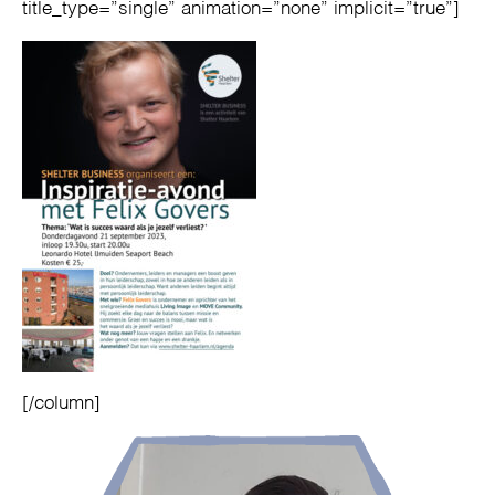
title_type=”single” animation=”none” implicit=”true”]
[/column]