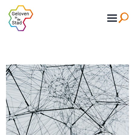
Search
for: