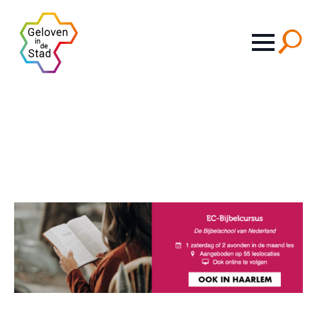
Search
for: