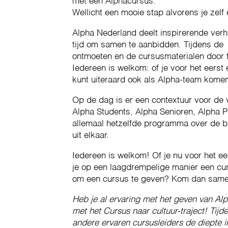
met een Alphacursus.
Wellicht een mooie stap alvorens je zelf
Alpha Nederland deelt inspirerende verh
tijd om samen te aanbidden. Tijdens de l
ontmoeten en de cursusmaterialen door t
Iedereen is welkom: of je voor het eerst e
kunt uiteraard ook als Alpha-team kome
Op de dag is er een contextuur voor de 
Alpha Students, Alpha Senioren, Alpha P
allemaal hetzelfde programma over de be
uit elkaar.
Iedereen is welkom! Of je nu voor het ee
je op een laagdrempelige manier een cur
om een cursus te geven? Kom dan samen
Heb je al ervaring met het geven van Al
met het Cursus naar cultuur-traject! Ti
andere ervaren cursusleiders de diepte i