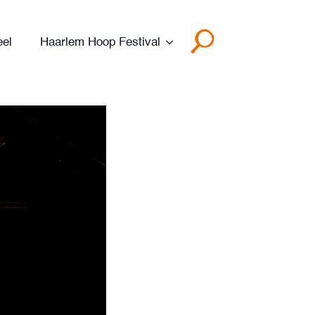
eel
Haarlem Hoop Festival
Search
for: