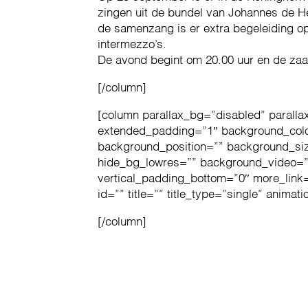
zingen uit de bundel van Johannes de He
de samenzang is er extra begeleiding op
intermezzo’s.
De avond begint om 20.00 uur en de zaal
[/column]
[column parallax_bg=”disabled” paralla
extended_padding=”1″ background_col
background_position=”” background_si
hide_bg_lowres=”” background_video=””
vertical_padding_bottom=”0″ more_link=
id=”” title=”” title_type=”single” animat
[/column]