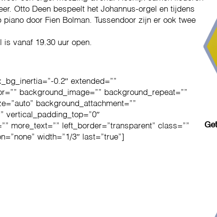
er. Otto Deen bespeelt het Johannus-orgel en tijdens
 piano door Fien Bolman. Tussendoor zijn er ook twee
 is vanaf 19.30 uur open.
x_bg_inertia=”-0.2″ extended=””
or=”” background_image=”” background_repeat=””
ze=”auto” background_attachment=””
 vertical_padding_top=”0″
Get
”” more_text=”” left_border=”transparent” class=””
ion=”none” width=”1/3″ last=”true”]