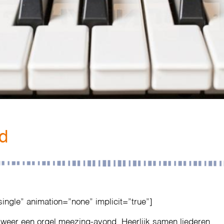
d
single” animation=”none” implicit=”true”]
 weer een orgel meezing-avond. Heerlijk samen liederen